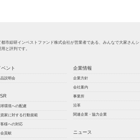
て都市綜研インベストファンド株式会社が営業者である、みんなで大家さんシ
運用と評判です。
イベント
企業情報
商品説明会
企業方針
会社案内
SR
事業所
沿革
地球環境への配慮
関連企業・協力企業
投資家に対する行動規範
お客様への対応
ニュース
社会貢献