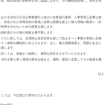
変化、経営環境の変動等を常に認識しながら、その継続的改善に、全社を挙
における当社の正当な事業遂行上並びに従業員の雇用、人事管理上必要な範
し、特定された利用目的の達成に必要な範囲を超えた個人情報の取扱い（目
外利用を行わないための措置を講じます。
る指針及びその他の規範を遵守致します。
リスクに対しては、合理的な安全対策を講じて防止すべく事業の実情に合致
リティ体制を継続的に向上させます。また、個人情報保護上、問題があると
を講じます。
に対しては、迅速かつ誠実に、適切な対応をさせていただきます。
、当社を取り巻く環境の変化を踏まえ、適時・適切に見直してその改善を継
以上
ましては、下記窓口で受付けております。
問合せ窓口