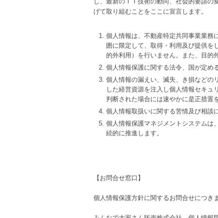
し、最新のＩＴ技術の動向、社会的要請の
げて取り組むことをここに宣言します。
個人情報は、不動産特定共同事業業務
囲に限定して、取得・利用及び提供を
的外利用）を行いません。また、目的
個人情報保護に関する法令、国が定め
個人情報の漏えい、滅失、き損などの
した経営資源を注入し個人情報セキュ
判断された場合には速やかに是正措置
個人情報取扱いに関する苦情及び相談
個人情報保護マネジメントシステムは
続的に推進します。
【お問合せ窓口】
個人情報保護方針に関するお問合せにつき
みんなで大家さん販売株式会社 個人情報