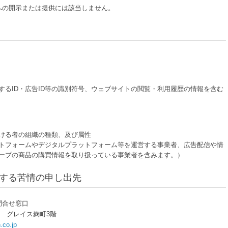
への開示または提供には該当しません。
するID・広告ID等の識別符号、ウェブサイトの閲覧・利用履歴の情報を含む
ける者の組織の種類、及び属性
トフォームやデジタルプラットフォーム等を運営する事業者、広告配信や情
ープの商品の購買情報を取り扱っている事業者を含みます。）
関する苦情の申し出先
問合せ窓口
地3 グレイス麹町3階
co.jp