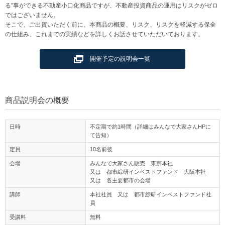
る”事ができる不動産小口化商品ですが、不動産投資商品の運用はリスクがゼロ
ではございません。
そこで、ご出資いただく前に、本商品の概要、リスク、リスクを軽減する保全
の仕組み、これまでの実績などを詳しくお話させていただいております。
開催予定の説明会一覧
商品説明会の概要
日時
不定期で約1時間（詳細はみんなで大家さんHPに
て告知）
定員
10名前後
会場
みんなで大家さん販売 東京本社
又は 都市綜研インベストファンド 大阪本社
又は 各主要都市の会場
講師
本社社員 又は 都市綜研インベストファンド社
員
受講料
無料