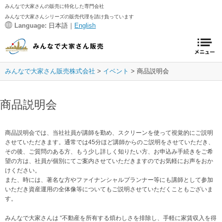
みんなで大家さんの販売に特化した専門会社
みんなで大家さんシリーズの販売代理を請け負っています
Language:
日本語｜
English
みんなで大家さん販売株式会社
イベント
商品説明会
商品説明会
商品説明会では、当社社員が講師を勤め、スクリーンを使って視覚的にご説明
させていただきます。通常では45分ほど講師からのご説明をさせていただき、
その後、ご質問のある方、もう少し詳しく知りたい方、お申込み手続きをご希
望の方は、社員が個別にてご案内させていただきますのでお気軽にお声をおか
けください。
また、時には、著名な方やファイナンシャルプランナー等にも講師として参加
いただき資産運用の全体像等についてもご説明させていただくこともございま
す。
みんなで大家さんは “不動産を所有する煩わしさを排除し、手軽に家賃収入を得