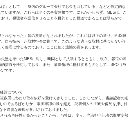
らば」として、「身内のグループ会社でお金を回している」などと仮定的な
れていますが、これらは全くの事実無根です。にもかかわらず、MBSは、こ
ており、視聴者を誤信させることを目的とした報道であることは明らかで
得られなかった」旨の放送がなされましたが、これには以下の通り、MBS側
す。自ら招来した取材拒否に乗じて、このような適正な取材に基づかない誤
しく倫理に悖るものであり、ここに強く遺憾の意を表します。
の失墜を招いたMBSに対し、断固として抗議するとともに、現在、報道の差
的措置を検討しており、また、放送倫理に抵触するものとして、BPO（放
予定です。
の経緯について
複数回にわたり取材依頼を受けて参りました。しかしながら、当該記者の送
ものであるばかりか、事実確認の域を超え、記者個人の主観や偏見を押し付
な不適切な表現が多用されておりました。
される危険性が高かったことから、当社は、度々、当該担当記者の取材姿勢