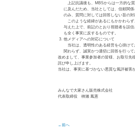
上記抗議後も、MBSからは一方的な質
に及んだため、当社としては、信頼関係
のみ、質問に対しては回答しない旨の対
このような経緯があるにもかかわらず、
与えた上で、前記のとおり視聴者を誤信
も全く事実に反するものです。
他メディアへの対応について
当社は、透明性のある経営を心掛けてお
関わらず、誠実かつ適切に回答を行って
改めまして、事業参加者の皆様、お取引先
詫び申し上げます。
当社は、事実に基づかない悪質な風評被害
みんなで大家さん販売株式会社
代表取締役 栁瀨 鳳憲
←前へ