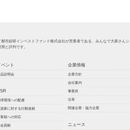
て都市綜研インベストファンド株式会社が営業者である、みんなで大家さんシ
運用と評判です。
イベント
企業情報
商品説明会
企業方針
会社案内
SR
事業所
沿革
地球環境への配慮
関連企業・協力企業
投資家に対する行動規範
お客様への対応
ニュース
社会貢献