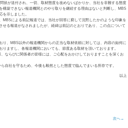
問状が送付され、一切、取材態度を改めないばかりか、当社を非難する態度
を構築できない報道機関とのやり取りを継続する理由はないと判断し、MBS
応を示しました。
MBSによる前記報道では、当社が回答に窮して沈黙したかのような印象を
させる報道がなされましたが、経緯は前記のとおりであり、この点について
り、MBS以外の報道機関からの正当な取材依頼に対しては、内容の如何に
おりますし、各報道機関においても、節度ある取材を頂いております。
様、ならびに関係者の皆様には、ご心配をおかけしておりますことを深くお
から自社を守るため、今後も毅然とした態度で臨んでまいる所存です。
以上
次へ→