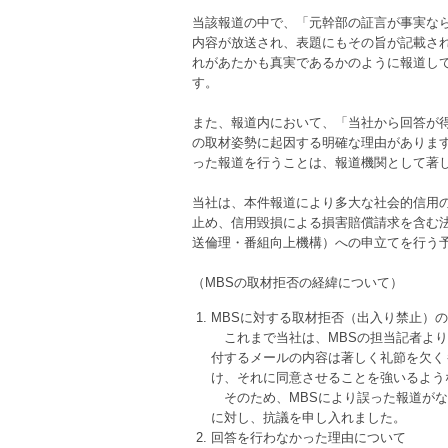
当該報道の中で、「元幹部の証言が事実な
内容が放送され、表題にもその旨が記載さ
れがあたかも真実であるかのように報道し
す。
また、報道内において、「当社から回答が
の取材姿勢に起因する明確な理由がありま
った報道を行うことは、報道機関として著
当社は、本件報道により多大な社会的信用
止め、信用毀損による損害賠償請求を含む法
送倫理・番組向上機構）への申立てを行う
（MBSの取材拒否の経緯について）
MBSに対する取材拒否（出入り禁止）
これまで当社は、MBSの担当記者より
付するメールの内容は著しく礼節を欠く
け、それに同意させることを強いるよう
そのため、MBSにより誤った報道がな
に対し、抗議を申し入れました。
回答を行わなかった理由について